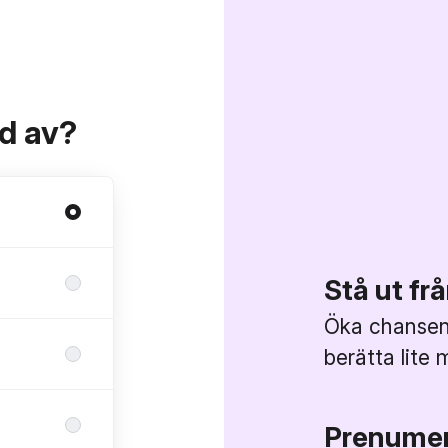
ad av?
Stå ut f
Öka chansen 
berätta lite 
Prenumer