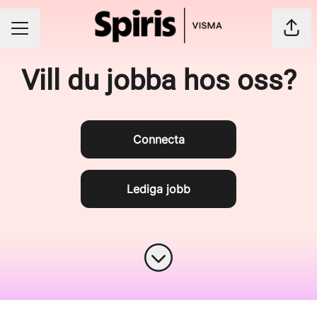
Dela
Karriärmeny
Vill du jobba hos oss?
Connecta
Lediga jobb
Skrolla för mer innehåll