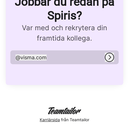
Jobbar du redan på
Spiris?
Var med och rekrytera din
framtida kollega.
@
visma.com
visma.com
Logga i
Karriärsida
från Teamtailor