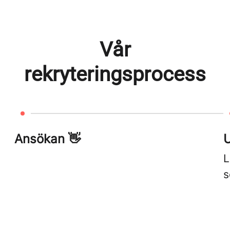
Vår
rekryteringsprocess
Ansökan 👋
U
L
s